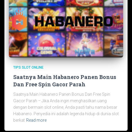
TIPS SLOT ONLINE
Saatnya Main Habanero Panen Bonus
Dan Free Spin Gacor Parah
Saatnya Main Habanero Panen Bonus Dan Free Spin
Gacor Parah – Jika Anda ingin menghasilkan uang
dengan bermain slot online, Anda pasti tahu nama besar
Habanero. Penyedia ini adalah legenda hidup di dunia slot
berkat
Read more