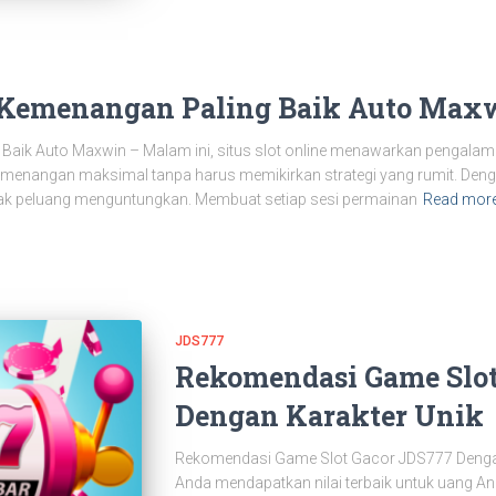
n Kemenangan Paling Baik Auto Max
Baik Auto Maxwin – Malam ini, situs slot online menawarkan pengala
menangan maksimal tanpa harus memikirkan strategi yang rumit. De
yak peluang menguntungkan. Membuat setiap sesi permainan
Read mor
JDS777
Rekomendasi Game Slot
Dengan Karakter Unik
Rekomendasi Game Slot Gacor JDS777 Denga
Anda mendapatkan nilai terbaik untuk uang And