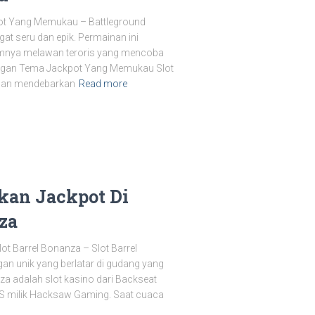
ot Yang Memukau – Battleground
at seru dan epik. Permainan ini
imnya melawan teroris yang mencoba
engan Tema Jackpot Yang Memukau Slot
aman mendebarkan
Read more
kan Jackpot Di
za
ot Barrel Bonanza – Slot Barrel
n unik yang berlatar di gudang yang
za adalah slot kasino dari Backseat
S milik Hacksaw Gaming. Saat cuaca