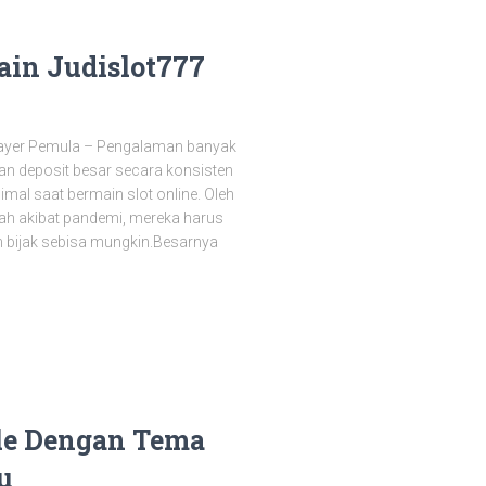
in Judislot777
layer Pemula – Pengalaman banyak
an deposit besar secara konsisten
l saat bermain slot online. Oleh
dah akibat pandemi, mereka harus
bijak sebisa mungkin.Besarnya
ale Dengan Tema
u