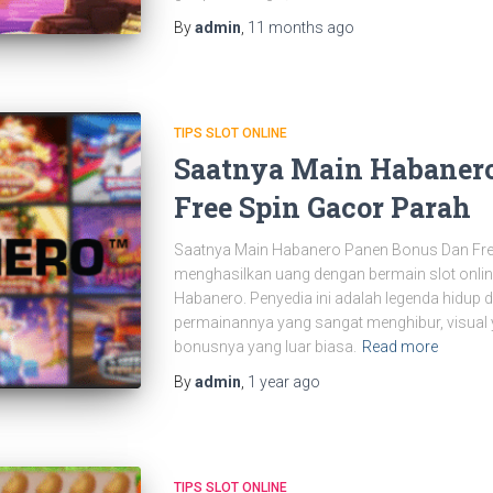
By
admin
,
11 months
ago
TIPS SLOT ONLINE
Saatnya Main Habaner
Free Spin Gacor Parah
Saatnya Main Habanero Panen Bonus Dan Free
menghasilkan uang dengan bermain slot onlin
Habanero. Penyedia ini adalah legenda hidup di
permainannya yang sangat menghibur, visual 
bonusnya yang luar biasa.
Read more
By
admin
,
1 year
ago
TIPS SLOT ONLINE