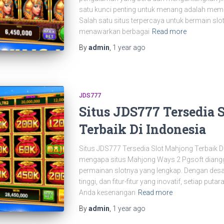
satu kunci penting untuk menang adalah memili
Salah satu situs terpercaya untuk bermain slo
menawarkan berbagai
Read more
By
admin
,
1 year
ago
JDS777
Situs JDS777 Tersedia 
Terbaik Di Indonesia
Situs JDS777 Tersedia Slot Mahjong Terbaik D
mengapa situs Mahjong Ways 2 Pgsoft diangga
permainan slotnya yang lengkap. Dengan desai
tinggi, dan fitur-fitur yang inovatif, setiap p
Anda kesenangan
Read more
By
admin
,
1 year
ago