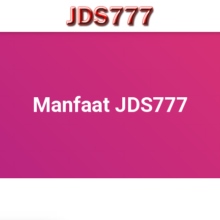
Manfaat JDS777