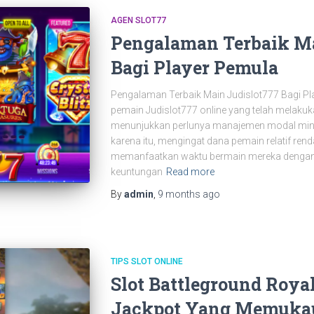
AGEN SLOT77
Pengalaman Terbaik Ma
Bagi Player Pemula
Pengalaman Terbaik Main Judislot777 Bagi P
pemain Judislot777 online yang telah melakuk
menunjukkan perlunya manajemen modal minima
karena itu, mengingat dana pemain relatif ren
memanfaatkan waktu bermain mereka dengan 
keuntungan
Read more
By
admin
,
9 months
ago
TIPS SLOT ONLINE
Slot Battleground Roy
Jackpot Yang Memuka