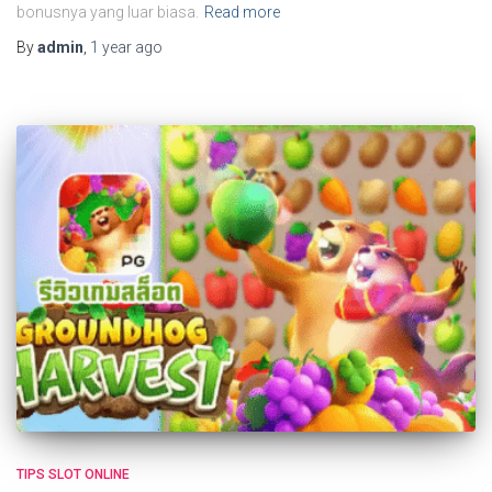
bonusnya yang luar biasa.
Read more
By
admin
,
1 year
ago
TIPS SLOT ONLINE