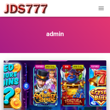
TOGG
NAVIG
admin