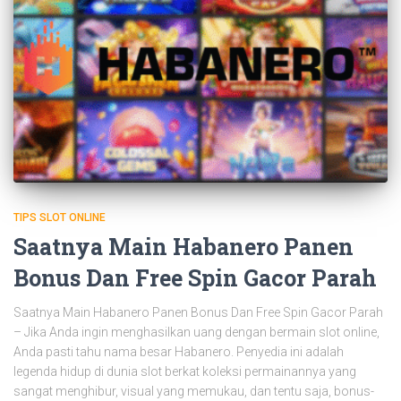
TIPS SLOT ONLINE
Saatnya Main Habanero Panen
Bonus Dan Free Spin Gacor Parah
Saatnya Main Habanero Panen Bonus Dan Free Spin Gacor Parah
– Jika Anda ingin menghasilkan uang dengan bermain slot online,
Anda pasti tahu nama besar Habanero. Penyedia ini adalah
legenda hidup di dunia slot berkat koleksi permainannya yang
sangat menghibur, visual yang memukau, dan tentu saja, bonus-