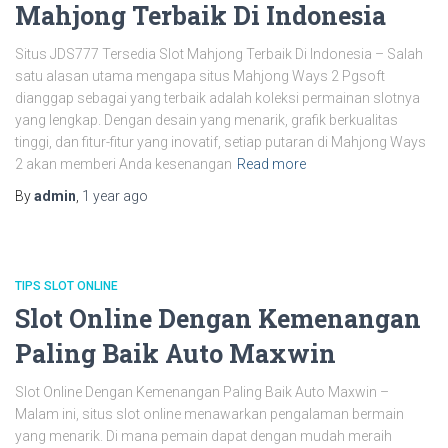
Mahjong Terbaik Di Indonesia
Situs JDS777 Tersedia Slot Mahjong Terbaik Di Indonesia – Salah
satu alasan utama mengapa situs Mahjong Ways 2 Pgsoft
dianggap sebagai yang terbaik adalah koleksi permainan slotnya
yang lengkap. Dengan desain yang menarik, grafik berkualitas
tinggi, dan fitur-fitur yang inovatif, setiap putaran di Mahjong Ways
2 akan memberi Anda kesenangan
Read more
By
admin
,
1 year
ago
TIPS SLOT ONLINE
Slot Online Dengan Kemenangan
Paling Baik Auto Maxwin
Slot Online Dengan Kemenangan Paling Baik Auto Maxwin –
Malam ini, situs slot online menawarkan pengalaman bermain
yang menarik. Di mana pemain dapat dengan mudah meraih