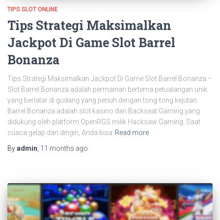
TIPS SLOT ONLINE
Tips Strategi Maksimalkan
Jackpot Di Game Slot Barrel
Bonanza
Tips Strategi Maksimalkan Jackpot Di Game Slot Barrel Bonanza –
Slot Barrel Bonanza adalah permainan bertema petualangan unik
yang berlatar di gudang yang penuh dengan tong-tong kejutan.
Barrel Bonanza adalah slot kasino dari Backseat Gaming yang
didukung oleh platform OpenRGS milik Hacksaw Gaming. Saat
cuaca gelap dan dingin, Anda bisa
Read more
By
admin
,
11 months
ago