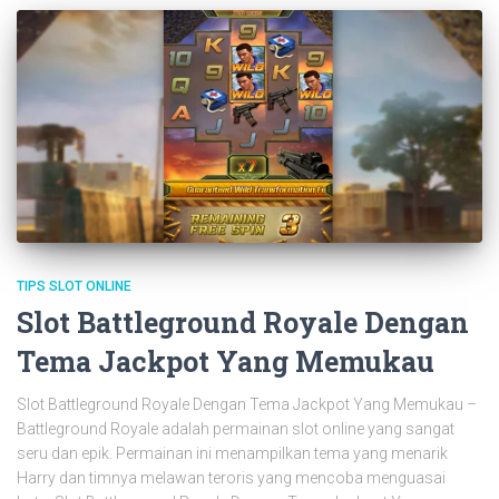
TIPS SLOT ONLINE
Slot Battleground Royale Dengan
Tema Jackpot Yang Memukau
Slot Battleground Royale Dengan Tema Jackpot Yang Memukau –
Battleground Royale adalah permainan slot online yang sangat
seru dan epik. Permainan ini menampilkan tema yang menarik
Harry dan timnya melawan teroris yang mencoba menguasai