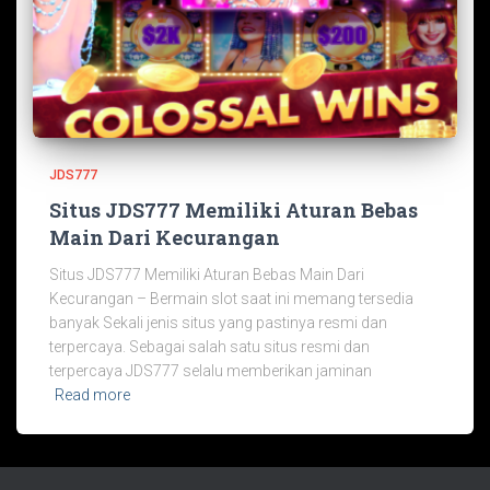
JDS777
Situs JDS777 Memiliki Aturan Bebas
Main Dari Kecurangan
Situs JDS777 Memiliki Aturan Bebas Main Dari
Kecurangan – Bermain slot saat ini memang tersedia
banyak Sekali jenis situs yang pastinya resmi dan
terpercaya. Sebagai salah satu situs resmi dan
terpercaya JDS777 selalu memberikan jaminan
Read more