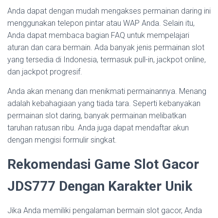
Anda dapat dengan mudah mengakses permainan daring ini
menggunakan telepon pintar atau WAP Anda. Selain itu,
Anda dapat membaca bagian FAQ untuk mempelajari
aturan dan cara bermain. Ada banyak jenis permainan slot
yang tersedia di Indonesia, termasuk pull-in, jackpot online,
dan jackpot progresif.
Anda akan menang dan menikmati permainannya. Menang
adalah kebahagiaan yang tiada tara. Seperti kebanyakan
permainan slot daring, banyak permainan melibatkan
taruhan ratusan ribu. Anda juga dapat mendaftar akun
dengan mengisi formulir singkat.
Rekomendasi Game Slot Gacor
JDS777 Dengan Karakter Unik
Jika Anda memiliki pengalaman bermain slot gacor, Anda