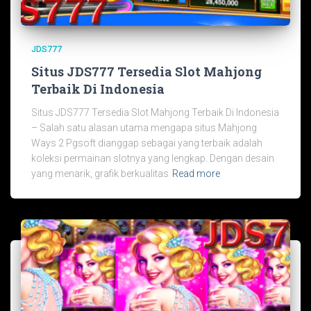
JDS777
Situs JDS777 Tersedia Slot Mahjong
Terbaik Di Indonesia
Situs JDS777 Tersedia Slot Mahjong Terbaik Di Indonesia
– Salah satu alasan utama mengapa situs Mahjong
Ways 2 Pgsoft dianggap sebagai yang terbaik adalah
koleksi permainan slotnya yang lengkap. Dengan desain
yang menarik, grafik berkualitas
Read more