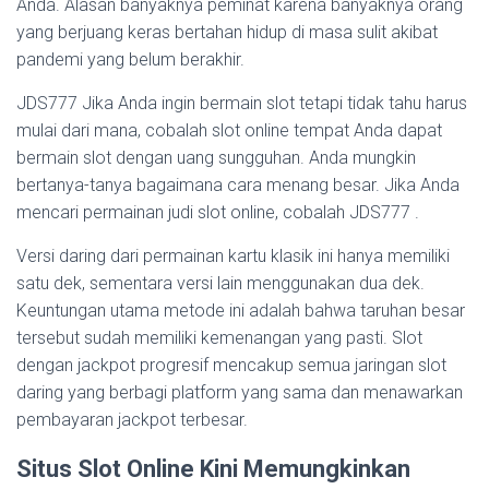
Anda. Alasan banyaknya peminat karena banyaknya orang
yang berjuang keras bertahan hidup di masa sulit akibat
pandemi yang belum berakhir.
JDS777 Jika Anda ingin bermain slot tetapi tidak tahu harus
mulai dari mana, cobalah slot online tempat Anda dapat
bermain slot dengan uang sungguhan. Anda mungkin
bertanya-tanya bagaimana cara menang besar. Jika Anda
mencari permainan judi slot online, cobalah JDS777 .
Versi daring dari permainan kartu klasik ini hanya memiliki
satu dek, sementara versi lain menggunakan dua dek.
Keuntungan utama metode ini adalah bahwa taruhan besar
tersebut sudah memiliki kemenangan yang pasti. Slot
dengan jackpot progresif mencakup semua jaringan slot
daring yang berbagi platform yang sama dan menawarkan
pembayaran jackpot terbesar.
Situs Slot Online Kini Memungkinkan