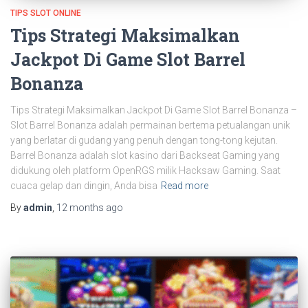
TIPS SLOT ONLINE
Tips Strategi Maksimalkan
Jackpot Di Game Slot Barrel
Bonanza
Tips Strategi Maksimalkan Jackpot Di Game Slot Barrel Bonanza –
Slot Barrel Bonanza adalah permainan bertema petualangan unik
yang berlatar di gudang yang penuh dengan tong-tong kejutan.
Barrel Bonanza adalah slot kasino dari Backseat Gaming yang
didukung oleh platform OpenRGS milik Hacksaw Gaming. Saat
cuaca gelap dan dingin, Anda bisa
Read more
By
admin
,
12 months
ago