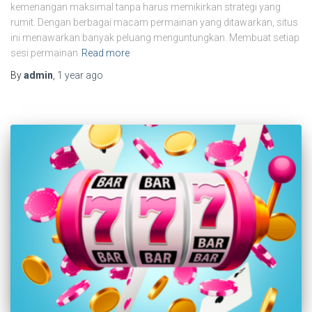
kemenangan maksimal tanpa harus memikirkan strategi yang
rumit. Dengan berbagai macam permainan yang ditawarkan, situs
ini menawarkan banyak peluang menguntungkan. Membuat setiap
sesi permainan
Read more
By
admin
,
1 year
ago