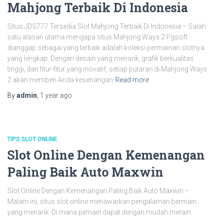
Mahjong Terbaik Di Indonesia
Situs JDS777 Tersedia Slot Mahjong Terbaik Di Indonesia – Salah
satu alasan utama mengapa situs Mahjong Ways 2 Pgsoft
dianggap sebagai yang terbaik adalah koleksi permainan slotnya
yang lengkap. Dengan desain yang menarik, grafik berkualitas
tinggi, dan fitur-fitur yang inovatif, setiap putaran di Mahjong Ways
2 akan memberi Anda kesenangan
Read more
By
admin
,
1 year
ago
TIPS SLOT ONLINE
Slot Online Dengan Kemenangan
Paling Baik Auto Maxwin
Slot Online Dengan Kemenangan Paling Baik Auto Maxwin –
Malam ini, situs slot online menawarkan pengalaman bermain
yang menarik. Di mana pemain dapat dengan mudah meraih