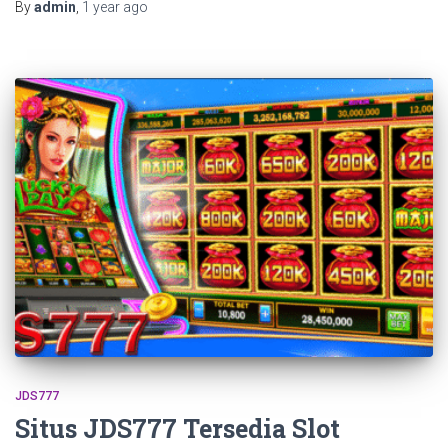
By
admin
,
1 year
ago
JDS777
Situs JDS777 Tersedia Slot